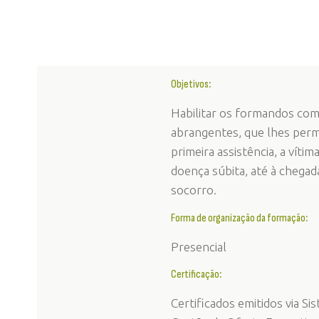
Objetivos
:
Habilitar os formandos co
abrangentes, que lhes perm
primeira assistência, a víti
doença súbita, até à chegad
socorro.
F
orma de organização da formação
:
Presencial
Certificação
:
Certificados emitidos via S