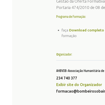
Gestão da Oferta Formativa
Portaria 474/2010 de 08 de
Programa de Formação:
faça
Download completo
formação
O
rganizador:
AHBVOB-Associação Humanitária de O
234 740 377
Exibir site do Organizador
formacao@bombeirosobair