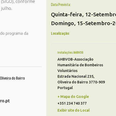
 (SIGO), conforme
Data Prevista
:
 julho.
Quinta-feira, 12-Setemb
Domingo, 15-Setembro-
do programa da
Localização
:
Instalações AHBVOB
AHBVOB-Associação
Humanitária de Bombeiros
Voluntários
Estrada Nacional 235
,
liveira do Bairro
Oliveira do Bairro
3770-909
Portugal
+ Mapa do Google
ro.pt
+351 234 740 377
Exibir site do Local