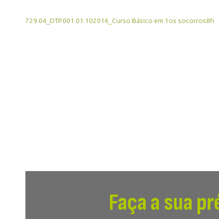
729.04_DTP.001.01.102016_Curso Básico em 1os socorros8h
Faça a sua pr