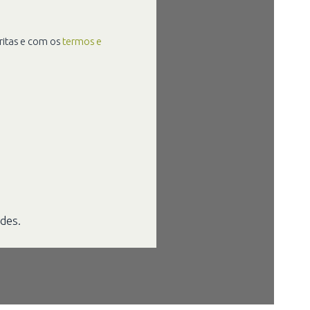
itas e com os
termos e
des.